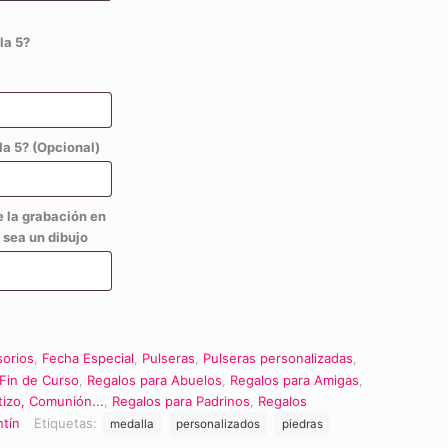
la 5?
a 5? (Opcional)
e la grabación en
 sea un dibujo
orios
,
Fecha Especial
,
Pulseras
,
Pulseras personalizadas
,
Fin de Curso
,
Regalos para Abuelos
,
Regalos para Amigas
,
tizo, Comunión...
,
Regalos para Padrinos
,
Regalos
ntín
Etiquetas:
medalla
personalizados
piedras