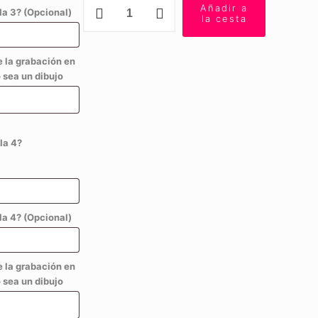
Pulsera
Añadir a
a 3? (Opcional)
Personalizada
la cesta
Amatista
Medalla
e la grabación en
Plata
 sea un dibujo
cantidad
la 4?
a 4? (Opcional)
e la grabación en
 sea un dibujo