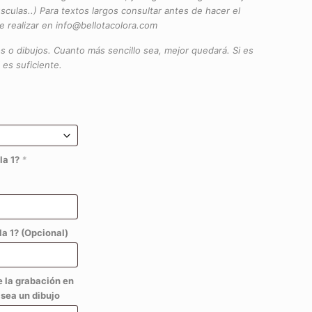
sculas..) Para textos largos consultar antes de hacer el
e realizar en info@bellotacolora.com
 o dibujos. Cuanto más sencillo sea, mejor quedará. Si es
 es suficiente.
la 1?
*
a 1? (Opcional)
e la grabación en
 sea un dibujo