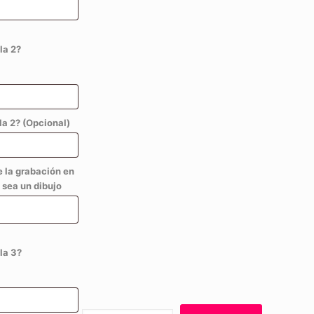
la 2?
a 2? (Opcional)
e la grabación en
 sea un dibujo
la 3?