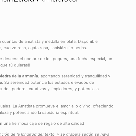
n cuentas de amatista y medalla en plata. Disponible
 cuarzo rosa, agata rosa, Lapislázuli o perlas.
ue desees: el nombre de los peques, una fecha especial, un
que tú quieras!!
piedra de la armonía,
aportando serenidad y tranquilidad y
io.
Su serenidad potencia los estados elevados de
andes poderes curativos y limpiadores, y potencia la
tuales. La Amatista promueve el amor a lo divino, ofreciendo
eza y potenciando la sabiduría espiritual.
 en una hermosa caja de regalo de alta calidad
unción de la longitud del texto, y se grabará según se haya